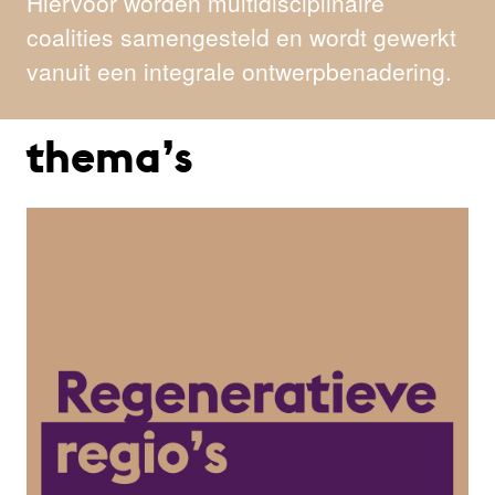
Hiervoor worden multidisciplinaire
coalities samengesteld en wordt gewerkt
vanuit een integrale ontwerpbenadering.
thema’s