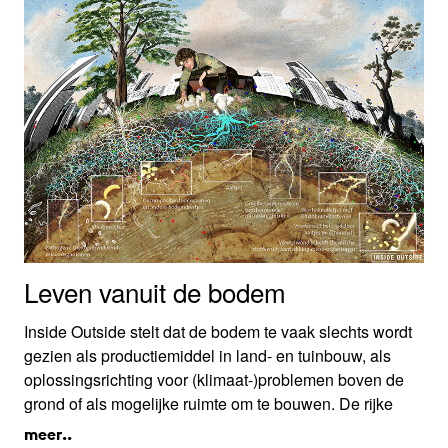
Leven vanuit de bodem
Inside Outside stelt dat de bodem te vaak slechts wordt
gezien als productiemiddel in land- en tuinbouw, als
oplossingsrichting voor (klimaat-)problemen boven de
grond of als mogelijke ruimte om te bouwen. De rijke
bodemdiversiteit, ook als leverancier van essentiële
meer..