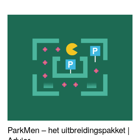
ecosysteemdiensten voor het bovengrondse leven,
wordt volgens de ontwerpers nauwelijks in ogenschouw
genomen.
ParkMen – het uitbreidingspakket |
Advier