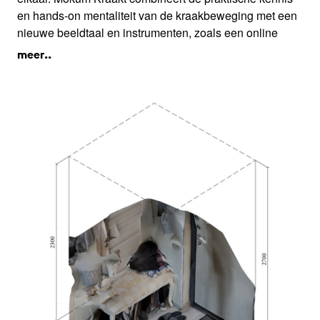
en hands-on mentaliteit van de kraakbeweging met een
nieuwe beeldtaal en instrumenten, zoals een online
leegstandsmelder. Hiermee maken ze het ook voor een
meer..
nieuwe generatie mogelijk om vrije ruimte toe te eigenen
voor wonen en (sub)cultuur.