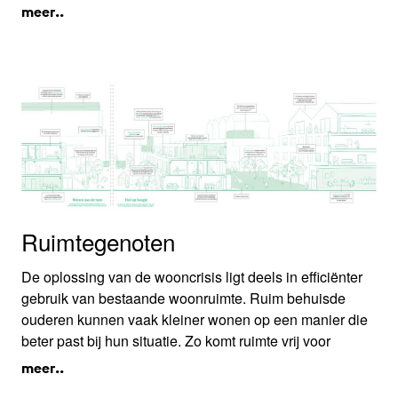
aanpak proberen AP+E en studio dmau het verschil te
meer..
maken in de herontwikkeling van een naoorlogse
stadswijk in Haarlem. Zo vormt de 100+ ideeënkaart een
praktische manier om het bewonersperspectief te
verbinden en de beleidsambities van de Gemeente
Haarlem in de planvorming te verankeren.
Ruimtegenoten
De oplossing van de wooncrisis ligt deels in efficiënter
gebruik van bestaande woonruimte. Ruim behuisde
ouderen kunnen vaak kleiner wonen op een manier die
beter past bij hun situatie. Zo komt ruimte vrij voor
anderen. Atelier van Berlo onderzoekt hoe
meer..
woonwensen, buurtbinding, zorgbehoeften en