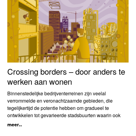
Crossing borders – door anders te
werken aan wonen
Binnenstedelijke bedrijventerreinen zijn veelal
verrommelde en veronachtzaamde gebieden, die
tegelijkertijd de potentie hebben om gradueel te
ontwikkelen tot gevarieerde stadsbuurten waarin ook
met plezier gewoond wordt. VOIDS en Endeavour
meer..
stellen deze potentie op scherp met workshops waarin