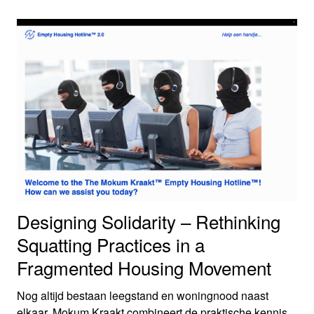
levensloopbestendigheid kunnen samenkomen. Ze
ontwikkelden strategieën voor een veelvoorkomend
Nederlands bouwblok van rijtjeswoningen waardoor 55-
plussers in hun eigen buurt kunnen blijven wonen.
Designing Solidarity – Rethinking
Squatting Practices in a
Fragmented Housing Movement
Nog altijd bestaan leegstand en woningnood naast
elkaar. Mokum Kraakt combineert de praktische kennis