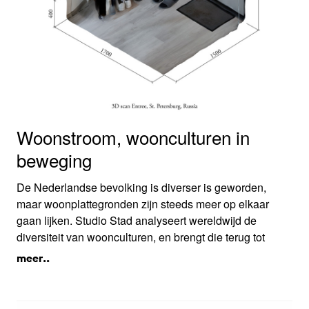
Woonstroom, woonculturen in
beweging
De Nederlandse bevolking is diverser is geworden,
maar woonplattegronden zijn steeds meer op elkaar
gaan lijken. Studio Stad analyseert wereldwijd de
diversiteit van woonculturen, en brengt die terug tot
eenvoudige elementen die een standaard
meer..
modulewoning kunnen verrijken. Het onderzoek
honoreert de diversiteit van woonculturen én de
rationaliteit van de woningbouwmachinerie.