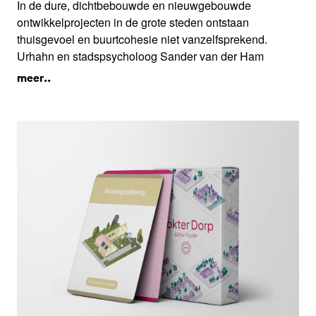
In de dure, dichtbebouwde en nieuwgebouwde
ontwikkelprojecten in de grote steden ontstaan
thuisgevoel en buurtcohesie niet vanzelfsprekend.
Urhahn en stadspsycholoog Sander van der Ham
brengen de ervaringen en wensen van allereerste
meer..
bewoners direct in kaart, om samenleven in hoge
dichtheden beter te begrijpen en om lessen te trekken
voor een stedenbouw die toe-eigening en
eigenaarschap uitnodigt.