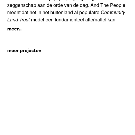
zeggenschap aan de orde van de dag. And The People
meent dat het in het buitenland al populaire
Community
Land Trust
-model een fundamenteel alternatief kan
bieden. Door het eigenaarschap van zowel de grond als
meer..
gebouwen in handen van de gemeenschap te plaatsen,
kan grip op toekomstige ontwikkelingen worden
gehouden.
meer projecten