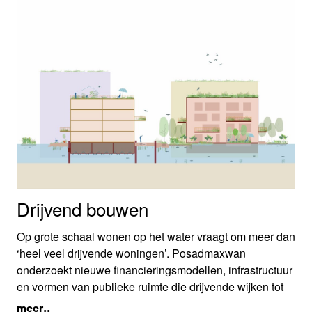
Drijvend bouwen
Op grote schaal wonen op het water vraagt om meer dan
‘heel veel drijvende woningen’. Posadmaxwan
onderzoekt nieuwe financieringsmodellen, infrastructuur
en vormen van publieke ruimte die drijvende wijken tot
een complete stad kunnen maken. Hun handboek toont
meer..