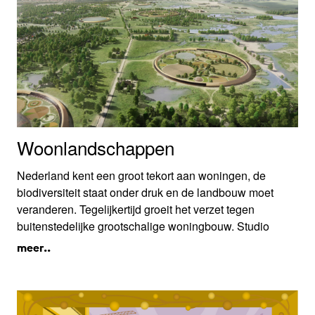
Woonlandschappen
Nederland kent een groot tekort aan woningen, de
biodiversiteit staat onder druk en de landbouw moet
veranderen. Tegelijkertijd groeit het verzet tegen
buitenstedelijke grootschalige woningbouw. Studio
Marco Vermeulen laat echter zien dat zorgvuldig
meer..
ontwerp van natuurinclusieve, collectieve woonvormen
op gronden die nu voor veeteelt worden gebruikt, juist
zorgt voor natuurontwikkeling.