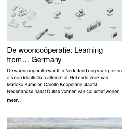
De wooncoöperatie: Learning
from… Germany
De wooncoöperatie wordt in Nederland nog vaak gezien
als een idealistisch alternatief. Het onderzoek van
Marieke Kums en Carolin Koopmann plaatst
Nederlandse naast Duitse vormen van collectief wonen
en laat juist de pragmatiek zien: voor elke woonwens,
meer..
portemonnee en lokale context is een passende
ontwikkelvorm, eigendomsopzet, organisatiemodel en
architectuur te bedenken.