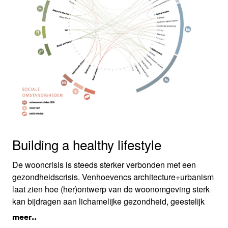
Building a healthy lifestyle
De wooncrisis is steeds sterker verbonden met een
gezondheidscrisis. Venhoevencs architecture+urbanism
laat zien hoe (her)ontwerp van de woonomgeving sterk
kan bijdragen aan lichamelijke gezondheid, geestelijk
welzijn en sociale verbinding. Investeringen in deze
meer..
ontwerpkeuzes drukken zorgkosten. Het bureau