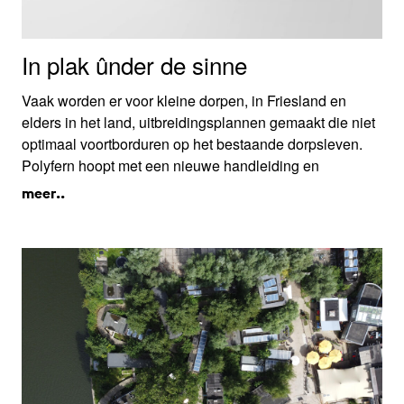
In plak ûnder de sinne
Vaak worden er voor kleine dorpen, in Friesland en
elders in het land, uitbreidingsplannen gemaakt die niet
optimaal voortborduren op het bestaande dorpsleven.
Polyfern hoopt met een nieuwe handleiding en
zogenaamde ‘dorpsdokters’ de zeggenschap bij de
meer..
dorpsbewoners te leggen, en gebruik te maken van hun
ideeën, inzichten én grondposities voor een geleidelijke
en evenwichtige dorpsontwikkeling.