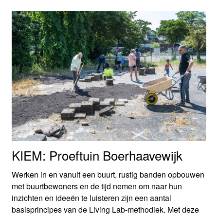
ook de moeilijke vragen aan bod komen: hoe worden
deze buurten een goed functionerend stuk stad, voor
bewoners en voor ondernemers?
KIEM: Proeftuin Boerhaavewijk
Werken in en vanuit een buurt, rustig banden opbouwen
met buurtbewoners en de tijd nemen om naar hun
inzichten en ideeën te luisteren zijn een aantal
basisprincipes van de Living Lab-methodiek. Met deze