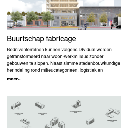
Buurtschap fabricage
Bedrijventerreinen kunnen volgens Dividual worden
getransformeerd naar woon-werkmilieus zonder
gebouwen te slopen. Naast slimme stedenbouwkundige
herindeling rond milieucategorieën, logistiek en
groenstructuur, steunt hun transformatiestrategie op het
meer..
hergebruiken en uitbreiden van bestaande gebouwen
met biobased modulaire toevoegingen.