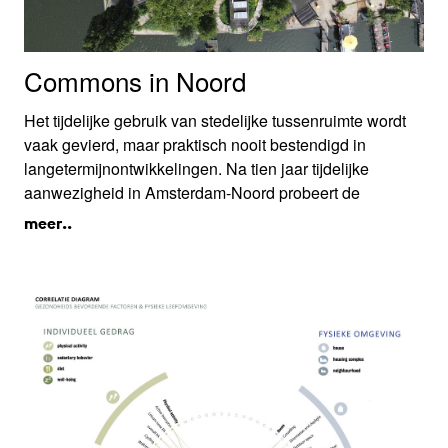
Commons in Noord
Het tijdelijke gebruik van stedelijke tussenruimte wordt
vaak gevierd, maar praktisch nooit bestendigd in
langetermijnontwikkelingen. Na tien jaar tijdelijke
aanwezigheid in Amsterdam-Noord probeert de
populaire broedplaats De Ceuvel te overleven door het
meer..
gebruikelijke blanco canvas van de tenderprocedure te
bevragen. In plaats daarvan willen ze voortbouwen op
het bestaande en bewoners en natuur in de buurt
zeggenschap te geven.